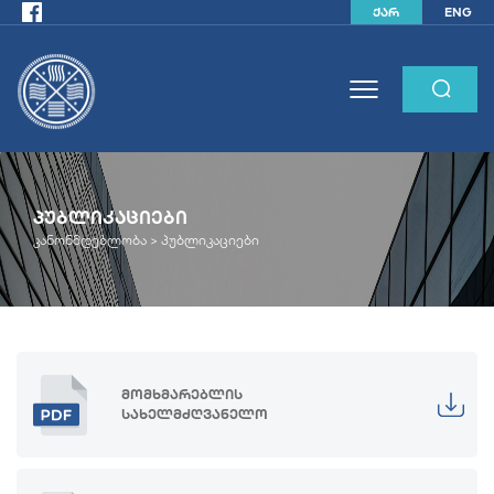
ქარ
ENG
ᲞᲣᲑᲚᲘᲙᲐᲪᲘᲔᲑᲘ
კანონმდებლობა
>
პუბლიკაციები
მომხმარებლის
სახელმძღვანელო