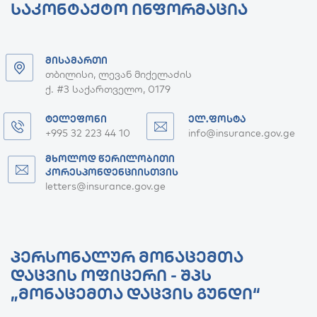
ᲡᲐᲙᲝᲜᲢᲐᲥᲢᲝ ᲘᲜᲤᲝᲠᲛᲐᲪᲘᲐ
ᲛᲘᲡᲐᲛᲐᲠᲗᲘ
თბილისი, ლევან მიქელაძის
ქ. #3 საქართველო, 0179
ᲢᲔᲚᲔᲤᲝᲜᲘ
ᲔᲚ.ᲤᲝᲡᲢᲐ
+995 32 223 44 10
info@insurance.gov.ge
ᲛᲮᲝᲚᲝᲓ ᲬᲔᲠᲘᲚᲝᲑᲘᲗᲘ
ᲙᲝᲠᲔᲡᲞᲝᲜᲓᲔᲜᲪᲘᲘᲡᲗᲕᲘᲡ
letters@insurance.gov.ge
ᲞᲔᲠᲡᲝᲜᲐᲚᲣᲠ ᲛᲝᲜᲐᲪᲔᲛᲗᲐ
ᲓᲐᲪᲕᲘᲡ ᲝᲤᲘᲪᲔᲠᲘ - ᲨᲞᲡ
„ᲛᲝᲜᲐᲪᲔᲛᲗᲐ ᲓᲐᲪᲕᲘᲡ ᲒᲣᲜᲓᲘ“