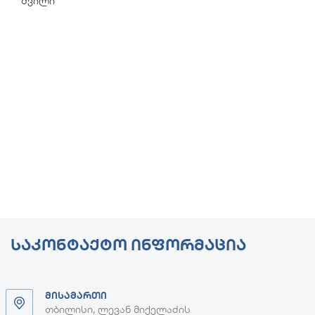
შვილი
ᲡᲐᲙᲝᲜᲢᲐᲥᲢᲝ ᲘᲜᲤᲝᲠᲛᲐᲪᲘᲐ
ᲛᲘᲡᲐᲛᲐᲠᲗᲘ
თბილისი, ლევან მიქელაძის