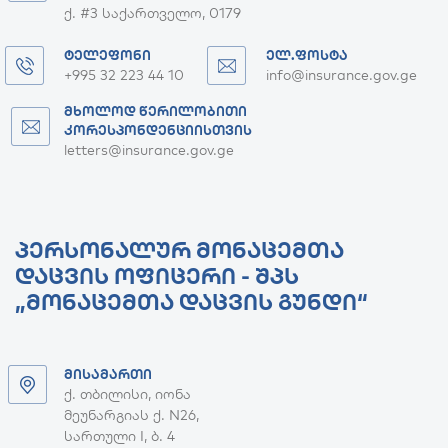
ქ. #3 საქართველო, 0179
ᲢᲔᲚᲔᲤᲝᲜᲘ
ᲔᲚ.ᲤᲝᲡᲢᲐ
+995 32 223 44 10
info@insurance.gov.ge
ᲛᲮᲝᲚᲝᲓ ᲬᲔᲠᲘᲚᲝᲑᲘᲗᲘ
ᲙᲝᲠᲔᲡᲞᲝᲜᲓᲔᲜᲪᲘᲘᲡᲗᲕᲘᲡ
letters@insurance.gov.ge
ᲞᲔᲠᲡᲝᲜᲐᲚᲣᲠ ᲛᲝᲜᲐᲪᲔᲛᲗᲐ
ᲓᲐᲪᲕᲘᲡ ᲝᲤᲘᲪᲔᲠᲘ - ᲨᲞᲡ
„ᲛᲝᲜᲐᲪᲔᲛᲗᲐ ᲓᲐᲪᲕᲘᲡ ᲒᲣᲜᲓᲘ“
ᲛᲘᲡᲐᲛᲐᲠᲗᲘ
ქ. თბილისი, იონა
მეუნარგიას ქ. N26,
სართული I, ბ. 4