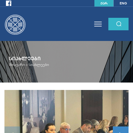
ქარ
ENG
ᲡᲘᲐᲮᲚᲔᲔᲑᲘ
მთავარი >
სიახლეები