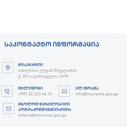
ᲡᲐᲙᲝᲜᲢᲐᲥᲢᲝ ᲘᲜᲤᲝᲠᲛᲐᲪᲘᲐ
ᲛᲘᲡᲐᲛᲐᲠᲗᲘ
თბილისი, ლევან მიქელაძის
ქ. #3 საქართველო, 0179
ᲢᲔᲚᲔᲤᲝᲜᲘ
ᲔᲚ.ᲤᲝᲡᲢᲐ
+995 32 223 44 10
info@insurance.gov.ge
ᲛᲮᲝᲚᲝᲓ ᲬᲔᲠᲘᲚᲝᲑᲘᲗᲘ
ᲙᲝᲠᲔᲡᲞᲝᲜᲓᲔᲜᲪᲘᲘᲡᲗᲕᲘᲡ
letters@insurance.gov.ge