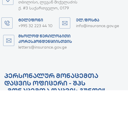
თბილისი, ლევან მიქელაძის
ქ. #3 საქართველო, 0179
ᲢᲔᲚᲔᲤᲝᲜᲘ
ᲔᲚ.ᲤᲝᲡᲢᲐ
+995 32 223 44 10
info@insurance.gov.ge
ᲛᲮᲝᲚᲝᲓ ᲬᲔᲠᲘᲚᲝᲑᲘᲗᲘ
ᲙᲝᲠᲔᲡᲞᲝᲜᲓᲔᲜᲪᲘᲘᲡᲗᲕᲘᲡ
letters@insurance.gov.ge
ᲞᲔᲠᲡᲝᲜᲐᲚᲣᲠ ᲛᲝᲜᲐᲪᲔᲛᲗᲐ
ᲓᲐᲪᲕᲘᲡ ᲝᲤᲘᲪᲔᲠᲘ - ᲨᲞᲡ
„ᲛᲝᲜᲐᲪᲔᲛᲗᲐ ᲓᲐᲪᲕᲘᲡ ᲒᲣᲜᲓᲘ“
ᲛᲘᲡᲐᲛᲐᲠᲗᲘ
ქ. თბილისი, იონა
მეუნარგიას ქ. N26,