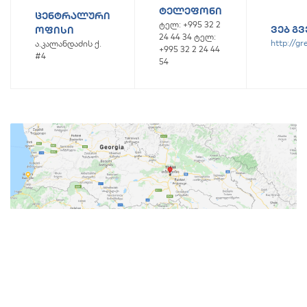
ᲢᲔᲚᲔᲤᲝᲜᲘ
ᲪᲔᲜᲢᲠᲐᲚᲣᲠᲘ
ტელ: +995 32 2
ᲕᲔᲑ Გ
ᲝᲤᲘᲡᲘ
24 44 34 ტელ:
http://gr
ა.კალანდაძის ქ.
+995 32 2 24 44
#4
54