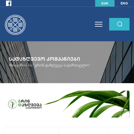
ქარ
ENG
ᲡᲐᲓᲐᲖᲦᲕᲔᲕᲝ ᲙᲝᲛᲞᲐᲜᲘᲔᲑᲘ
მთავარი>
სს “გრინ დაზღვევა საქართველო''