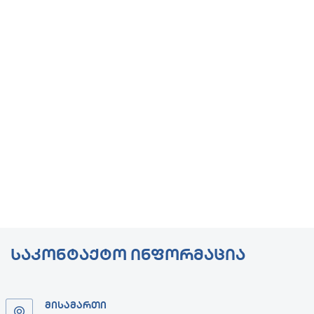
ᲡᲐᲙᲝᲜᲢᲐᲥᲢᲝ ᲘᲜᲤᲝᲠᲛᲐᲪᲘᲐ
ᲛᲘᲡᲐᲛᲐᲠᲗᲘ