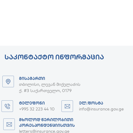
ᲡᲐᲙᲝᲜᲢᲐᲥᲢᲝ ᲘᲜᲤᲝᲠᲛᲐᲪᲘᲐ
ᲛᲘᲡᲐᲛᲐᲠᲗᲘ
თბილისი, ლევან მიქელაძის
ქ. #3 საქართველო, 0179
ᲢᲔᲚᲔᲤᲝᲜᲘ
ᲔᲚ.ᲤᲝᲡᲢᲐ
+995 32 223 44 10
info@insurance.gov.ge
ᲛᲮᲝᲚᲝᲓ ᲬᲔᲠᲘᲚᲝᲑᲘᲗᲘ
ᲙᲝᲠᲔᲡᲞᲝᲜᲓᲔᲜᲪᲘᲘᲡᲗᲕᲘᲡ
letters@insurance.gov.ge