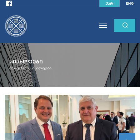
ქარ
ENG
ᲡᲘᲐᲮᲚᲔᲔᲑᲘ
მთავარი >
სიახლეები