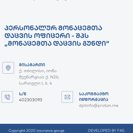
ᲞᲔᲠᲡᲝᲜᲐᲚᲣᲠ ᲛᲝᲜᲐᲪᲔᲛᲗᲐ
ᲓᲐᲪᲕᲘᲡ ᲝᲤᲘᲪᲔᲠᲘ - ᲨᲞᲡ
„ᲛᲝᲜᲐᲪᲔᲛᲗᲐ ᲓᲐᲪᲕᲘᲡ ᲒᲣᲜᲓᲘ“
ᲛᲘᲡᲐᲛᲐᲠᲗᲘ
ქ. თბილისი, იონა
მეუნარგიას ქ. N26,
სართული I, ბ. 4
Ს/Ნ
ᲡᲐᲙᲝᲜᲢᲐᲥᲢᲝ
402303093
ᲘᲜᲤᲝᲠᲛᲐᲪᲘᲐ
dptinfo@proton.me
Copyright 2020 insurance.gov.ge
DEVELOPED BY FAS